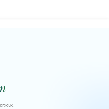
an
 produk.