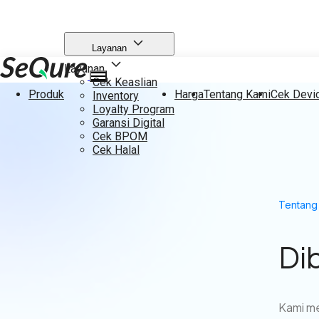
Layanan
Layanan
Cek Keaslian
Produk
Harga
Tentang Kami
Cek Devi
Inventory
Loyalty Program
Garansi Digital
Cek BPOM
Cek Halal
Tentang
Di
Kami me