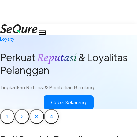
Loyalty
Reputasi
Perkuat
& Loyalitas
Pelanggan
Tingkatkan Retensi & Pembelian Berulang.
Coba Sekarang
1
2
3
4